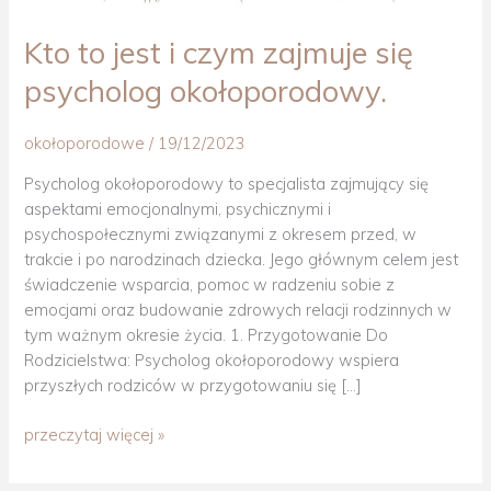
Kto to jest i czym zajmuje się
Kto
to
psycholog okołoporodowy.
jest
i
okołoporodowe
/
19/12/2023
czym
zajmuje
Psycholog okołoporodowy to specjalista zajmujący się
się
aspektami emocjonalnymi, psychicznymi i
psycholog
psychospołecznymi związanymi z okresem przed, w
okołoporodowy.
trakcie i po narodzinach dziecka. Jego głównym celem jest
świadczenie wsparcia, pomoc w radzeniu sobie z
emocjami oraz budowanie zdrowych relacji rodzinnych w
tym ważnym okresie życia. 1. Przygotowanie Do
Rodzicielstwa: Psycholog okołoporodowy wspiera
przyszłych rodziców w przygotowaniu się […]
przeczytaj więcej »