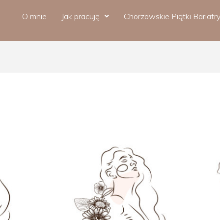
O mnie
Jak pracuję
Chorzowskie Piątki Bariatr