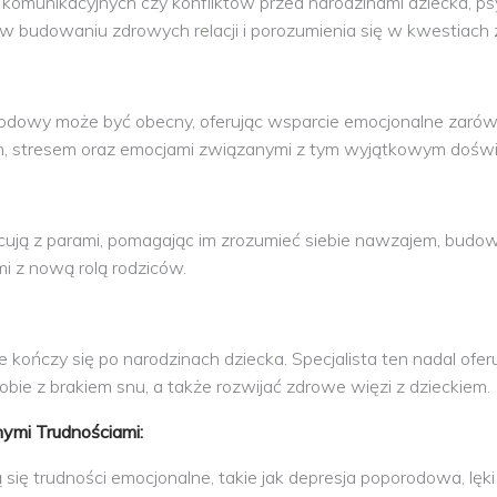
ci komunikacyjnych czy konfliktów przed narodzinami dziecka,
 budowaniu zdrowych relacji i porozumienia się w kwestiach 
dowy może być obecny, oferując wsparcie emocjonalne zarówno 
m, stresem oraz emocjami związanymi z tym wyjątkowym dośw
racują z parami, pomagając im zrozumieć siebie nawzajem, budow
mi z nową rolą rodziców.
kończy się po narodzinach dziecka. Specjalista ten nadal ofe
sobie z brakiem snu, a także rozwijać zdrowe więzi z dzieckiem.
nymi Trudnościami:
ą się trudności emocjonalne, takie jak depresja poporodowa, lę