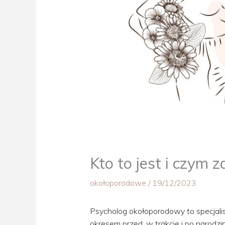
Kto to jest i czym 
okołoporodowe
/
19/12/2023
Psycholog okołoporodowy to specjali
okresem przed, w trakcie i po narodz