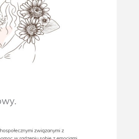
owy.
ychospołecznymi związanymi z
 pomoc w radzeniu sobie z emocjami