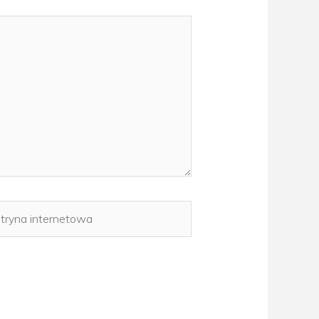
yna
rnetowa