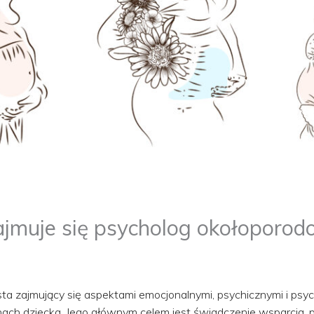
zajmuje się psycholog okołoporod
sta zajmujący się aspektami emocjonalnymi, psychicznymi i ps
inach dziecka. Jego głównym celem jest świadczenie wsparcia,